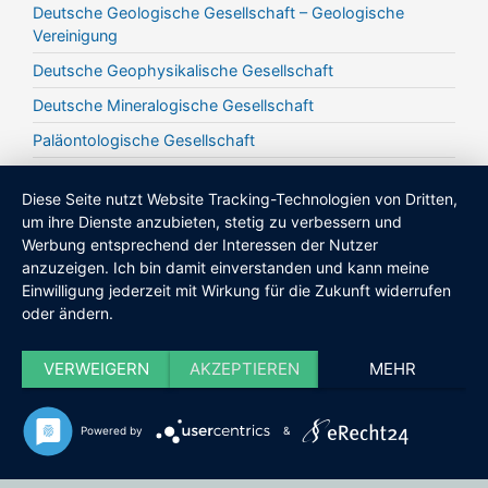
Deutsche Geologische Gesellschaft – Geologische
Vereinigung
Deutsche Geophysikalische Gesellschaft
Deutsche Mineralogische Gesellschaft
Paläontologische Gesellschaft
Deutsche Ton- und Tonmineralgruppe
Diese Seite nutzt Website Tracking-Technologien von Dritten,
FH-DGGV | Fachsektion Hydrogeologie e.V. in der DGGV
um ihre Dienste anzubieten, stetig zu verbessern und
e.V.
Werbung entsprechend der Interessen der Nutzer
Berufsverband Deutscher Geowissenschaftler (BDG)
anzuzeigen. Ich bin damit einverstanden und kann meine
Einwilligung jederzeit mit Wirkung für die Zukunft widerrufen
Direktorenkreis der Staatlichen Geologischen Dienste
oder ändern.
Deutsche Quartärvereinigung (DEUQUA)
VERWEIGERN
AKZEPTIEREN
MEHR
© Dachverband der Geowissenschaften 2026
Powered by
&
Kontakt
Impressum
Datenschutz