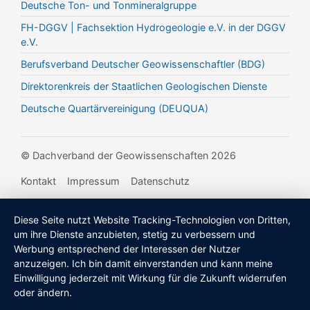
Deutsche Ton- und Tonmineralgruppe
FH-DGGV | Fachsektion Hydrogeologie e.V. in der DGGV
e.V.
Berufsverband Deutscher Geowissenschaftler (BDG)
Direktorenkreis der Staatlichen Geologischen Dienste
Deutsche Quartärvereinigung (DEUQUA)
© Dachverband der Geowissenschaften 2026
Kontakt
Impressum
Datenschutz
Diese Seite nutzt Website Tracking-Technologien von Dritten,
um ihre Dienste anzubieten, stetig zu verbessern und
Werbung entsprechend der Interessen der Nutzer
anzuzeigen. Ich bin damit einverstanden und kann meine
Einwilligung jederzeit mit Wirkung für die Zukunft widerrufen
oder ändern.