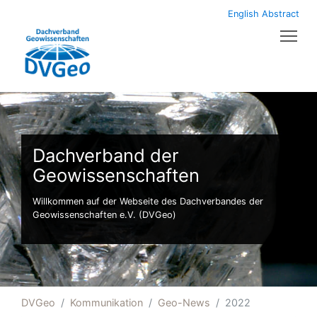
English Abstract
Tog
Dachverband der
Geowissenschaften
Willkommen auf der Webseite des Dachverbandes der
Geowissenschaften e.V. (DVGeo)
DVGeo
Kommunikation
Geo-News
2022