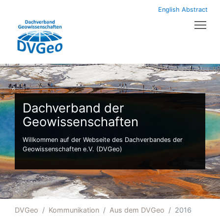
English Abstract
Tog
Dachverband der
Geowissenschaften
Willkommen auf der Webseite des Dachverbandes der
Geowissenschaften e.V. (DVGeo)
DVGeo
Kommunikation
Aus dem DVGeo
2016