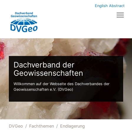
English Abstract
Tog
Dachverband der
Geowissenschaften
Willkommen auf der Webseite des Dachverbandes der
Geowissenschaften e.V. (DVGeo)
DVGeo
Fachthemen
Endlagerung