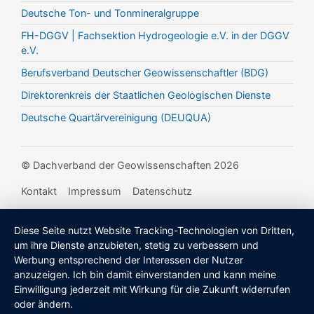
Deutsche Ton- und Tonmineralgruppe
FH-DGGV | Fachsektion Hydrogeologie e.V. in der DGGV
e.V.
Berufsverband Deutscher Geowissenschaftler (BDG)
Direktorenkreis der Staatlichen Geologischen Dienste
Deutsche Quartärvereinigung (DEUQUA)
© Dachverband der Geowissenschaften 2026
Kontakt
Impressum
Datenschutz
Diese Seite nutzt Website Tracking-Technologien von Dritten,
um ihre Dienste anzubieten, stetig zu verbessern und
Werbung entsprechend der Interessen der Nutzer
anzuzeigen. Ich bin damit einverstanden und kann meine
Einwilligung jederzeit mit Wirkung für die Zukunft widerrufen
oder ändern.