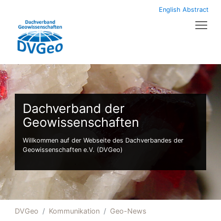
English Abstract
Tog
Dachverband der
Geowissenschaften
Willkommen auf der Webseite des Dachverbandes der
Geowissenschaften e.V. (DVGeo)
DVGeo
Kommunikation
Geo-News