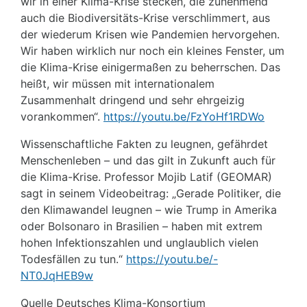
wir in einer Klima-Krise stecken, die zunehmend
auch die Biodiversitäts-Krise verschlimmert, aus
der wiederum Krisen wie Pandemien hervorgehen.
Wir haben wirklich nur noch ein kleines Fenster, um
die Klima-Krise einigermaßen zu beherrschen. Das
heißt, wir müssen mit internationalem
Zusammenhalt dringend und sehr ehrgeizig
vorankommen“.
https://youtu.be/FzYoHf1RDWo
Wissenschaftliche Fakten zu leugnen, gefährdet
Menschenleben – und das gilt in Zukunft auch für
die Klima-Krise. Professor Mojib Latif (GEOMAR)
sagt in seinem Videobeitrag: „Gerade Politiker, die
den Klimawandel leugnen – wie Trump in Amerika
oder Bolsonaro in Brasilien – haben mit extrem
hohen Infektionszahlen und unglaublich vielen
Todesfällen zu tun.“
https://youtu.be/-
NT0JqHEB9w
Quelle Deutsches Klima-Konsortium