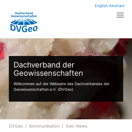
English Abstract
Tog
Dachverband der
Geowissenschaften
Willkommen auf der Webseite des Dachverbandes der
Geowissenschaften e.V. (DVGeo)
DVGeo
Kommunikation
Geo-News