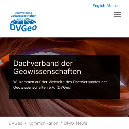
English Abstract
Tog
Dachverband der
Geowissenschaften
Willkommen auf der Webseite des Dachverbandes der
Geowissenschaften e.V. (DVGeo)
DVGeo
Kommunikation
DMG-News