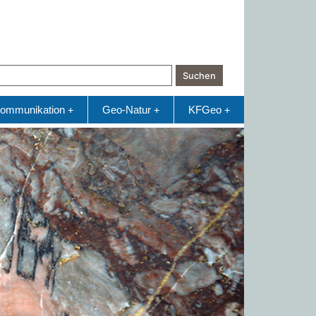
Suchen
ommunikation
Geo-Natur
KFGeo
+
+
+