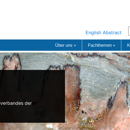
English Abstract
Über uns
Fachthemen
K
+
+
n
hverbandes der