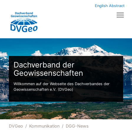
English Abstract
Tog
Dachverband der
Geowissenschaften
Willkommen auf der Webseite des Dachverbandes der
Geowissenschaften e.V. (DVGeo)
DVGeo
Kommunikation
DGG-News