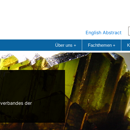
English Abstract
Über uns
Fachthemen
K
+
+
n
hverbandes der