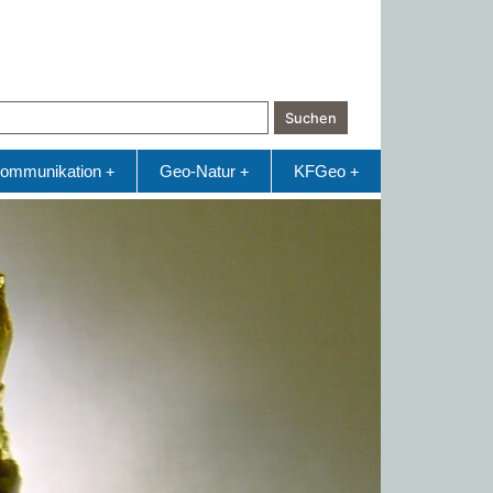
Suchen
ommunikation
Geo-Natur
KFGeo
+
+
+