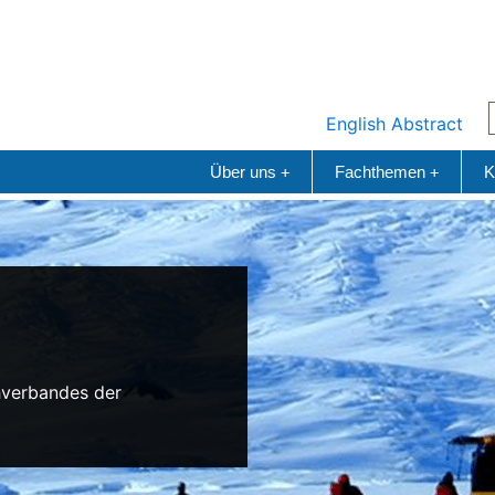
English Abstract
Über uns
Fachthemen
K
+
+
n
hverbandes der