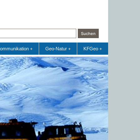
Suchen
ommunikation
Geo-Natur
KFGeo
+
+
+