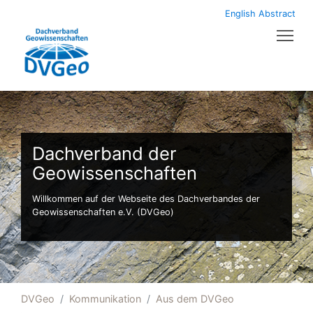
English Abstract
Tog
Dachverband der
Geowissenschaften
Willkommen auf der Webseite des Dachverbandes der
Geowissenschaften e.V. (DVGeo)
DVGeo
Kommunikation
Aus dem DVGeo