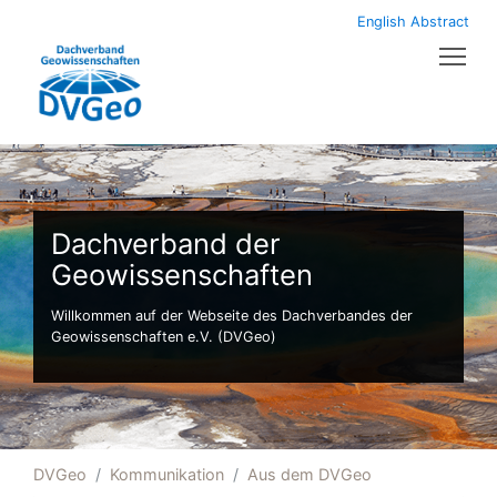
English Abstract
Tog
Dachverband der
Geowissenschaften
Willkommen auf der Webseite des Dachverbandes der
Geowissenschaften e.V. (DVGeo)
DVGeo
Kommunikation
Aus dem DVGeo