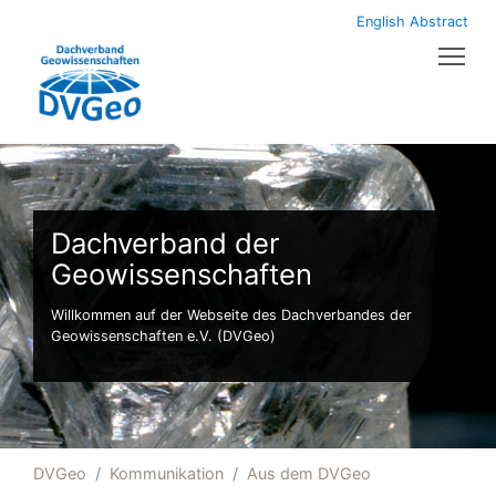
English Abstract
Tog
Dachverband der
Geowissenschaften
Willkommen auf der Webseite des Dachverbandes der
Geowissenschaften e.V. (DVGeo)
DVGeo
Kommunikation
Aus dem DVGeo