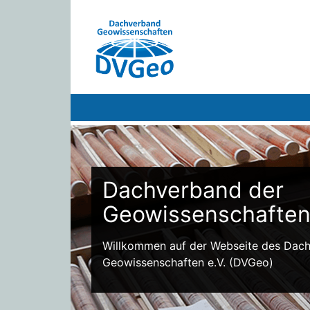
Dachverband der
Geowissenschafte
Willkommen auf der Webseite des Dac
Geowissenschaften e.V. (DVGeo)