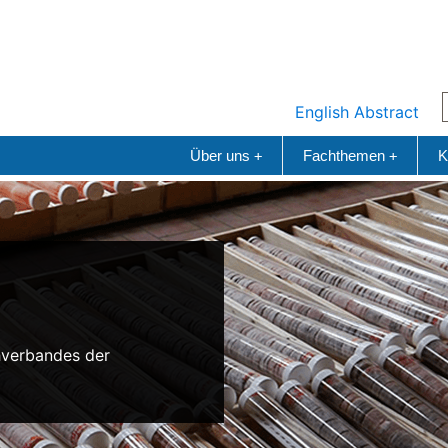
English Abstract
Über uns
Fachthemen
K
+
+
n
hverbandes der