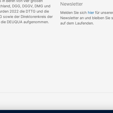
n Berlin von vier großen
Newsletter
tschland, DGG, DGGV, DMG und
wurden 2022 die DTTG und die
Melden Sie sich
hier
für unsere
sowie der Direktorenkreis der
Newsletter an und bleiben Sie 
de die DEUQUA aufgenommen.
auf dem Laufenden.