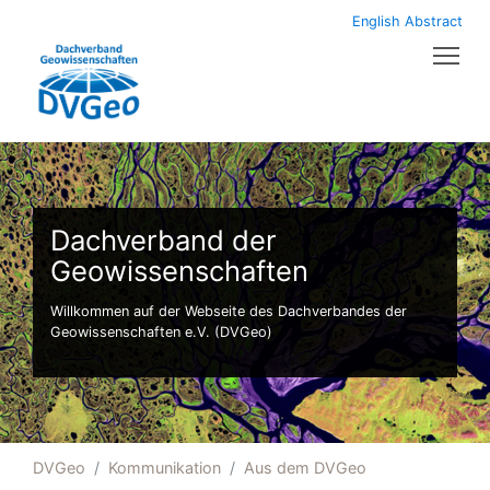
English Abstract
Tog
Dachverband der
Geowissenschaften
Willkommen auf der Webseite des Dachverbandes der
Geowissenschaften e.V. (DVGeo)
DVGeo
Kommunikation
Aus dem DVGeo