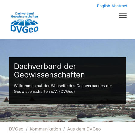
English Abstract
Tog
Dachverband der
Geowissenschaften
Willkommen auf der Webseite des Dachverbandes der
Geowissenschaften e.V. (DVGeo)
DVGeo
Kommunikation
Aus dem DVGeo