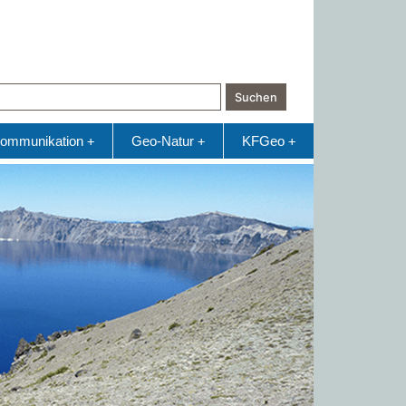
Suchen
ommunikation
Geo-Natur
KFGeo
+
+
+