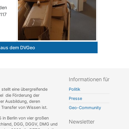
nden
0117
e aus dem DVGeo
Informationen für
ellt eine übergreifende
Politik
el die Förderung der
Presse
r Ausbildung, deren
r Transfer von Wissen ist.
Geo-Community
n Berlin von vier großen
Newsletter
tschland, DGG, DGGV, DMG und