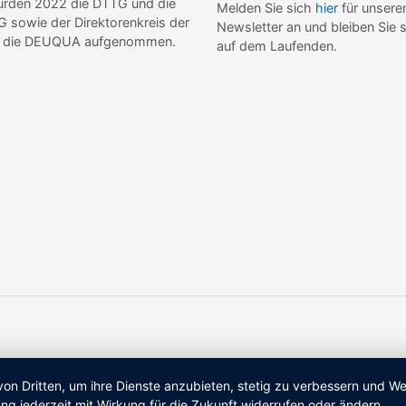
wurden 2022 die DTTG und die
Melden Sie sich
hier
für unsere
sowie der Direktorenkreis der
Newsletter an und bleiben Sie 
de die DEUQUA aufgenommen.
auf dem Laufenden.
von Dritten, um ihre Dienste anzubieten, stetig zu verbessern und 
ng jederzeit mit Wirkung für die Zukunft widerrufen oder ändern.