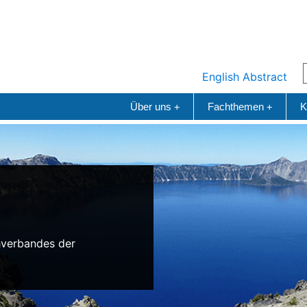
English Abstract
Über uns
Fachthemen
K
+
+
n
hverbandes der