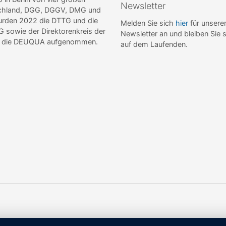
Newsletter
tschland, DGG, DGGV, DMG und
wurden 2022 die DTTG und die
Melden Sie sich
hier
für unsere
sowie der Direktorenkreis der
Newsletter an und bleiben Sie 
de die DEUQUA aufgenommen.
auf dem Laufenden.