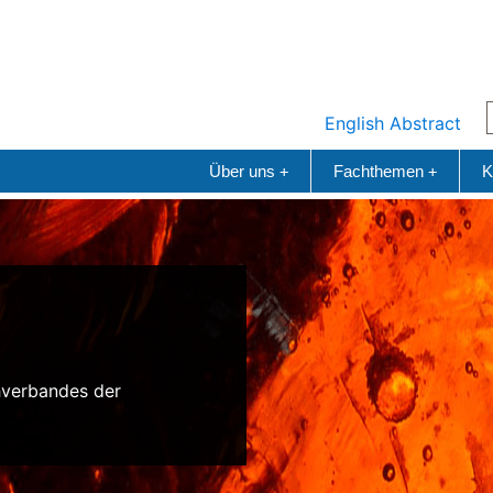
English Abstract
Über uns
Fachthemen
K
+
+
n
hverbandes der