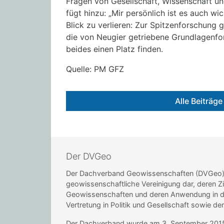
Fragen von Gesellschaft, Wissenschaft und
fügt hinzu: „Mir persönlich ist es auch w
Blick zu verlieren: Zur Spitzenforschun
die von Neugier getriebene Grundlagenf
beides einen Platz finden.
Quelle: PM GFZ
Alle Beiträg
Der DVGeo
Der Dachverband Geowissenschaften (DVGeo) st
geowissenschaftliche Vereinigung dar, deren Zi
Geowissenschaften und deren Anwendung in de
Vertretung in Politik und Gesellschaft sowie de
Der Dachverband wurde am 3. September 2015 i