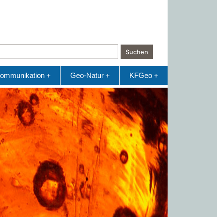
Suchen
ommunikation
Geo-Natur
KFGeo
+
+
+