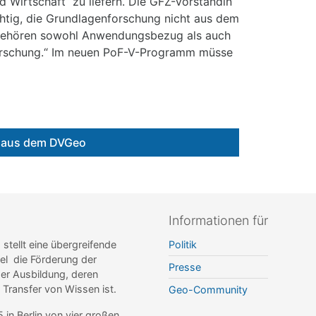
 Wirtschaft“ zu liefern. Die GFZ-Vorständin
ichtig, die Grundlagenforschung nicht aus dem
g gehören sowohl Anwendungsbezug als auch
orschung.“ Im neuen PoF-V-Programm müsse
e aus dem DVGeo
Informationen für
ellt eine übergreifende
Politik
el die Förderung der
Presse
r Ausbildung, deren
r Transfer von Wissen ist.
Geo-Community
n Berlin von vier großen