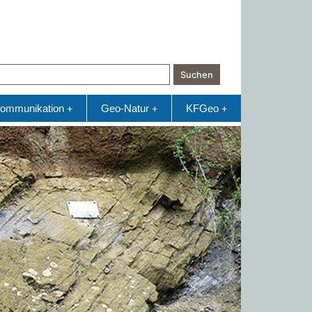
Suchen
ommunikation
Geo-Natur
KFGeo
+
+
+