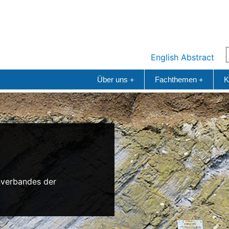
English Abstract
Über uns
Fachthemen
K
+
+
n
hverbandes der