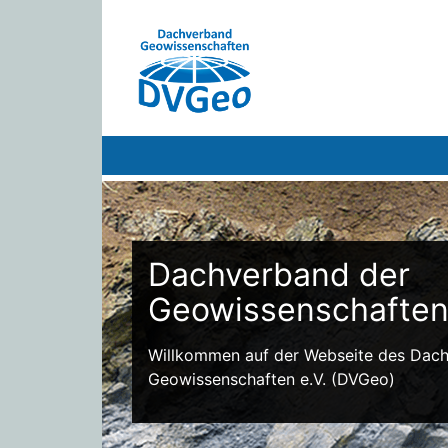
Dachverband der
Geowissenschafte
Willkommen auf der Webseite des Dac
Geowissenschaften e.V. (DVGeo)