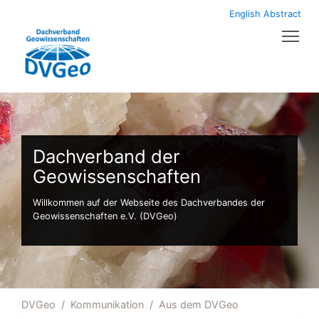
English Abstract
Tog
Dachverband der
Geowissenschaften
Willkommen auf der Webseite des Dachverbandes der
Geowissenschaften e.V. (DVGeo)
DVGeo
Kommunikation
Aus dem DVGeo