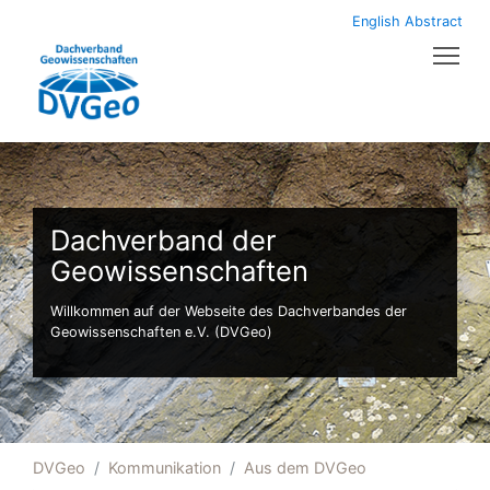
English Abstract
Tog
Dachverband der
Geowissenschaften
Willkommen auf der Webseite des Dachverbandes der
Geowissenschaften e.V. (DVGeo)
DVGeo
Kommunikation
Aus dem DVGeo