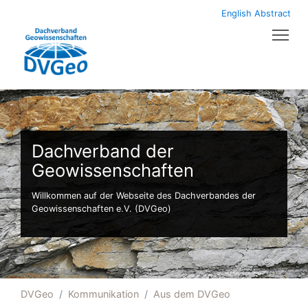
English Abstract
Tog
Dachverband der
Geowissenschaften
Willkommen auf der Webseite des Dachverbandes der
Geowissenschaften e.V. (DVGeo)
DVGeo
Kommunikation
Aus dem DVGeo