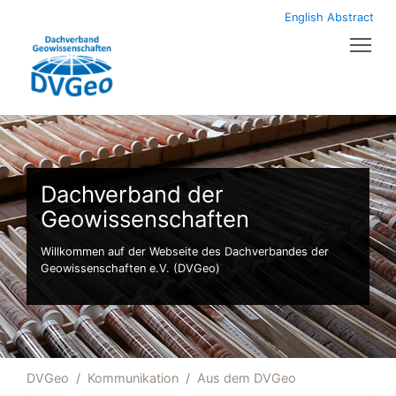
English Abstract
Tog
Dachverband der
Geowissenschaften
Willkommen auf der Webseite des Dachverbandes der
Geowissenschaften e.V. (DVGeo)
DVGeo
Kommunikation
Aus dem DVGeo