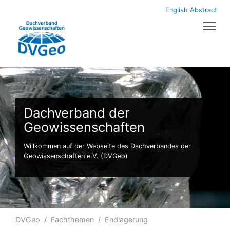
English Abstract
Tog
Dachverband der
Geowissenschaften
Willkommen auf der Webseite des Dachverbandes der
Geowissenschaften e.V. (DVGeo)
DVGeo
Fachthemen
Endlagerung