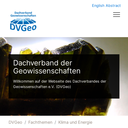
English Abstract
Tog
Dachverband der
Geowissenschaften
Willkommen auf der Webseite des Dachverbandes der
Geowissenschaften e.V. (DVGeo)
DVGeo
Fachthemen
Klima und Energie