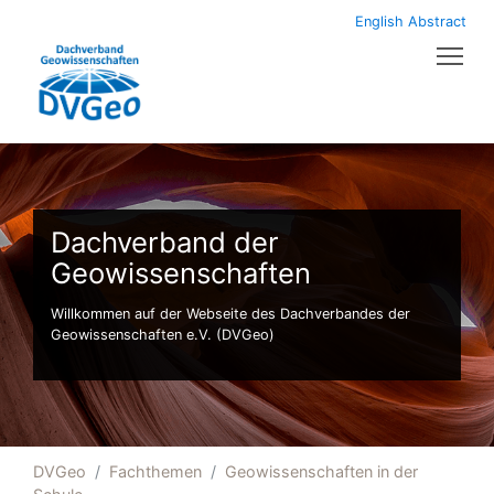
English Abstract
Tog
Dachverband der
Geowissenschaften
Willkommen auf der Webseite des Dachverbandes der
Geowissenschaften e.V. (DVGeo)
DVGeo
Fachthemen
Geowissenschaften in der