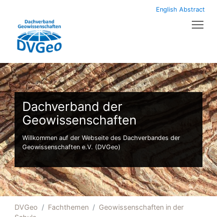
English Abstract
Tog
Dachverband der
Geowissenschaften
Willkommen auf der Webseite des Dachverbandes der
Geowissenschaften e.V. (DVGeo)
DVGeo
Fachthemen
Geowissenschaften in der