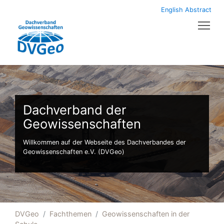
English Abstract
Tog
Dachverband der
Geowissenschaften
Willkommen auf der Webseite des Dachverbandes der
Geowissenschaften e.V. (DVGeo)
DVGeo
Fachthemen
Geowissenschaften in der