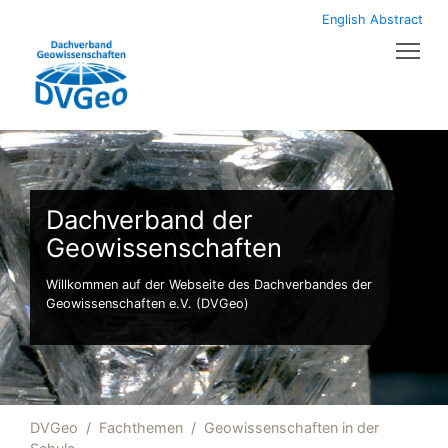
English Abstract
Tog
Dachverband der
Geowissenschaften
Willkommen auf der Webseite des Dachverbandes der
Geowissenschaften e.V. (DVGeo)
DVGeo
Fachthemen
Geowissenschaften in der