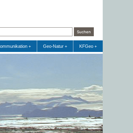
Suchen
ommunikation
Geo-Natur
KFGeo
+
+
+