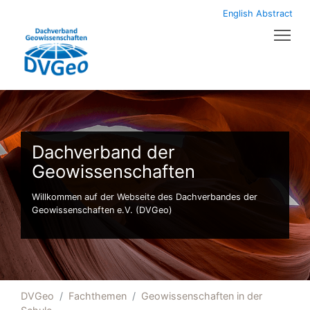
English Abstract
Tog
Dachverband der
Geowissenschaften
Willkommen auf der Webseite des Dachverbandes der
Geowissenschaften e.V. (DVGeo)
DVGeo
Fachthemen
Geowissenschaften in der