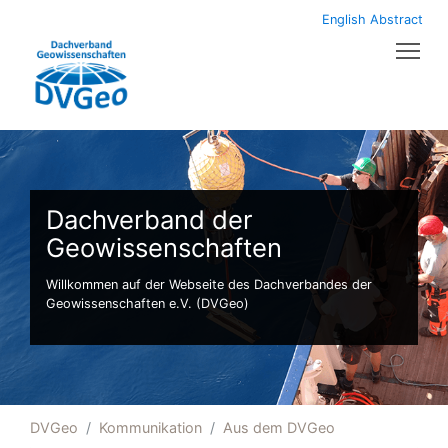
English Abstract
Tog
Dachverband der
Geowissenschaften
Willkommen auf der Webseite des Dachverbandes der
Geowissenschaften e.V. (DVGeo)
DVGeo
Kommunikation
Aus dem DVGeo