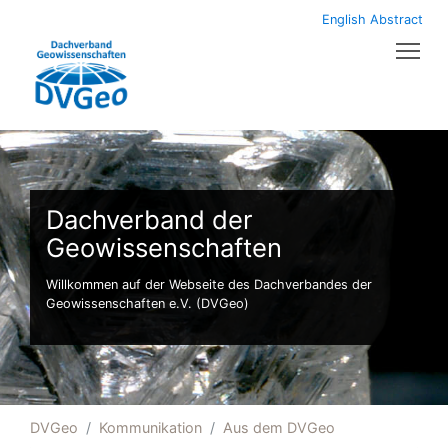
English Abstract
Tog
Dachverband der
Geowissenschaften
Willkommen auf der Webseite des Dachverbandes der
Geowissenschaften e.V. (DVGeo)
DVGeo
Kommunikation
Aus dem DVGeo