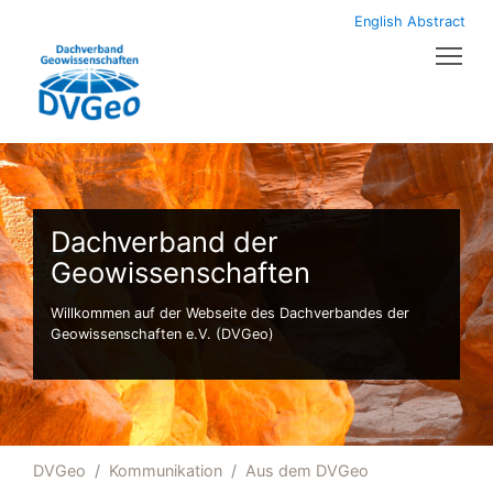
English Abstract
Tog
Dachverband der
Geowissenschaften
Willkommen auf der Webseite des Dachverbandes der
Geowissenschaften e.V. (DVGeo)
DVGeo
Kommunikation
Aus dem DVGeo