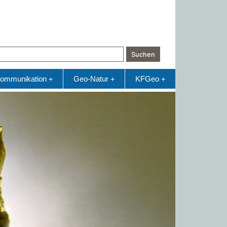
Suchen
ommunikation
Geo-Natur
KFGeo
+
+
+