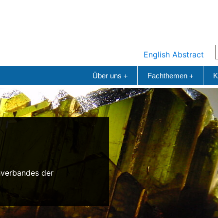
English Abstract
Über uns
Fachthemen
K
+
+
n
hverbandes der