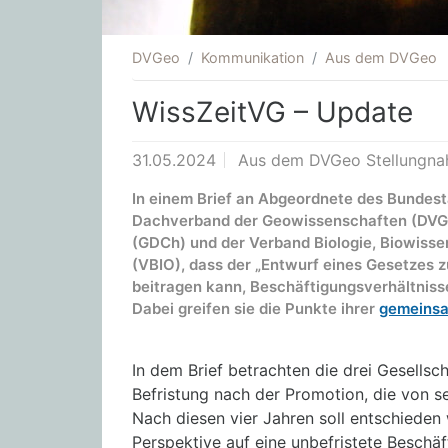
DVGeo
Kommunikation
Aus dem DVGeo
WissZeitVG – Update
31.05.2024
Aus dem DVGeo Stellungn
In einem Brief an Abgeordnete des Bundest
Dachverband der Geowissenschaften (DVGe
(GDCh) und der Verband Biologie, Biowisse
(VBIO), dass der „Entwurf eines Gesetzes 
beitragen kann, Beschäftigungsverhältnisse
Dabei greifen sie die Punkte ihrer
gemeinsa
In dem Brief betrachten die drei Gesells
Befristung nach der Promotion, die von se
Nach diesen vier Jahren soll entschieden
Perspektive auf eine unbefristete Beschä