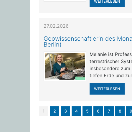
WEITERLESEN
27.02.2026
Geowissenschaftlerin des Mona
Berlin)
Melanie ist Profe
terrestrischer Sys
insbesondere zum 
tiefen Erde und zu
WEITERLESEN
1
2
3
4
5
6
7
8