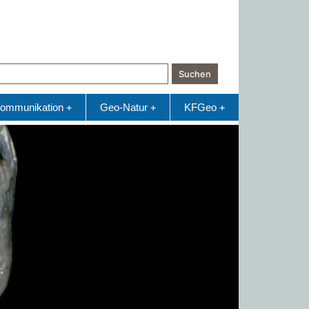
Suchen
ommunikation
Geo-Natur
KFGeo
+
+
+