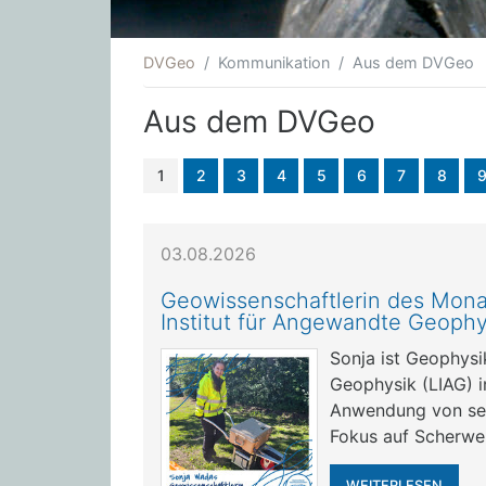
DVGeo
Kommunikation
Aus dem DVGeo
Aus dem DVGeo
1
2
3
4
5
6
7
8
03.08.2026
Geowissenschaftlerin des Mona
Institut für Angewandte Geophy
Sonja ist Geophysi
Geophysik (LIAG) i
Anwendung von se
Fokus auf Scherwel
WEITERLESEN