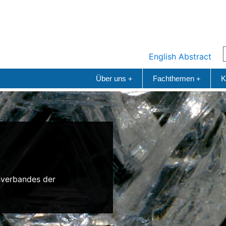
English Abstract
Über uns
Fachthemen
K
+
+
n
hverbandes der