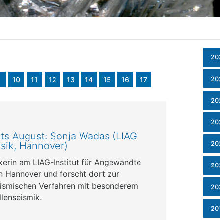
20
20
9
10
11
12
13
14
15
16
17
20
20
ts August: Sonja Wadas (LIAG
20
sik, Hannover)
kerin am LIAG-Institut für Angewandte
20
n Hannover und forscht dort zur
ismischen Verfahren mit besonderem
20
lenseismik.
20