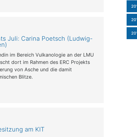
20
20
20
s Juli: Carina Poetsch (Ludwig-
en)
ndin im Bereich Vulkanologie an der LMU
scht dort im Rahmen des ERC Projekts
zierung von Asche und die damit
ischen Blitze.
esitzung am KIT