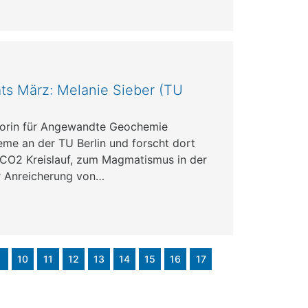
ts März: Melanie Sieber (TU
ssorin für Angewandte Geochemie
teme an der TU Berlin und forscht dort
CO2 Kreislauf, zum Magmatismus in der
r Anreicherung von…
9
10
11
12
13
14
15
16
17